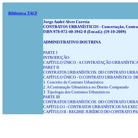
Biblioteca TACF
Jorge André Alves Correia
CONTRATOS URBANÍSTICOS - Concertação, Contrataçã
ISBN 978-972-40-3942-8 (Encad.): (19-10-2009)
ADMINISTRATIVO DOUTRINA
PARTE I
INTRODUÇÃO
CAPÍTULO ÚNICO - A CONTRATAÇÃO URBANÍSTIC
PARET II
CONTRATOS URBANÍSTICOS: DO CONTRATO URBA
CAPÍTULO ÚNICO - O CONTRATO URBANÍSTICO: D
1. Conceito de Contrato Urbanístico
2. A Contratação Urbanística no Direito Comparado
3. Tipologia dos Contratos Urbanísticos
PARTE III
CONTRATOS URBANÍSTICOS: DO CONTRATO URBA
CAPÍTULO I - CONTRATOS URBANÍSTICOS NA EXE
CAPÍTULO II - REGIME JURÍDICO DO CONTRATO 