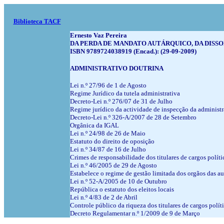
Biblioteca TACF
Ernesto Vaz Pereira
DA PERDA DE MANDATO AUTÁRQUICO, DA DISSOLUÇÃO
ISBN 9789724038919 (Encad.): (29-09-2009)
ADMINISTRATIVO DOUTRINA
Lei n.º 27/96 de 1 de Agosto
Regime Jurídico da tutela administrativa
Decreto-Lei n.º 276/07 de 31 de Julho
Regime jurídico da actividade de inspecção da administra
Decreto-Lei n.º 326-A/2007 de 28 de Setembro
Orgânica da IGAL
Lei n.º 24/98 de 26 de Maio
Estatuto do direito de oposição
Lei n.º 34/87 de 16 de Julho
Crimes de responsabilidade dos titulares de cargos políti
Lei n.º 46/2005 de 29 de Agosto
Estabelece o regime de gestão limitada dos orgãos das au
Lei n.º 52-A/2005 de 10 de Outubro
República o estatuto dos eleitos locais
Lei n.º 4/83 de 2 de Abril
Controle público da riqueza dos titulares de cargos polít
Decreto Regulamentar n.º 1/2009 de 9 de Março