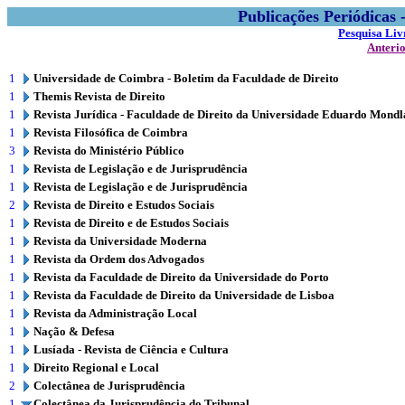
Publicações Periódicas
Pesquisa Liv
Anteri
1
Universidade de Coimbra - Boletim da Faculdade de Direito
1
Themis Revista de Direito
1
Revista Jurídica - Faculdade de Direito da Universidade Eduardo Mond
1
Revista Filosófica de Coimbra
3
Revista do Ministério Público
1
Revista de Legislação e de Jurisprudência
1
Revista de Legislação e de Jurisprudência
2
Revista de Direito e Estudos Sociais
1
Revista de Direito e de Estudos Sociais
1
Revista da Universidade Moderna
1
Revista da Ordem dos Advogados
1
Revista da Faculdade de Direito da Universidade do Porto
1
Revista da Faculdade de Direito da Universidade de Lisboa
1
Revista da Administração Local
1
Nação & Defesa
1
Lusíada - Revista de Ciência e Cultura
1
Direito Regional e Local
2
Colectânea de Jurisprudência
1
Colectânea da Jurisprudência do Tribunal