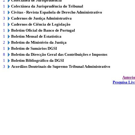
2
Colectânea de Jurisprudência
1
Colectânea da Jurisprudência do Tribunal
1
Civitas - Revista Española de Derecho Administrativo
3
Cadernos de Justiça Administrativa
1
Cadernos de Ciência de Legislação
1
Boletim Oficial do Banco de Portugal
1
Boletim Mensal de Estatística
2
Boletim do Ministério da Justiça
1
Boletim de Sumários DGSI
8
Boletim da Direcção Geral das Contribuições e Impostos
1
Boletim Bibliográfico da DGSI
3
Acordãos Doutrinais do Supremo Tribunal Administrativo
Anteri
Pesquisa Liv