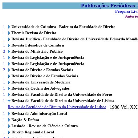
Publicações Periódicas
Pesquisa Liv
Anteri
1
Universidade de Coimbra - Boletim da Faculdade de Direito
1
Themis Revista de Direito
1
Revista Jurídica - Faculdade de Direito da Universidade Eduardo Mond
1
Revista Filosófica de Coimbra
3
Revista do Ministério Público
1
Revista de Legislação e de Jurisprudência
1
Revista de Legislação e de Jurisprudência
2
Revista de Direito e Estudos Sociais
1
Revista de Direito e de Estudos Sociais
1
Revista da Universidade Moderna
1
Revista da Ordem dos Advogados
1
Revista da Faculdade de Direito da Universidade do Porto
1
Revista da Faculdade de Direito da Universidade de Lisboa
Revista da Faculdade de Direito da Universidade de Lisboa
1988
Vol. XX
1
Revista da Administração Local
1
Nação & Defesa
1
Lusíada - Revista de Ciência e Cultura
1
Direito Regional e Local