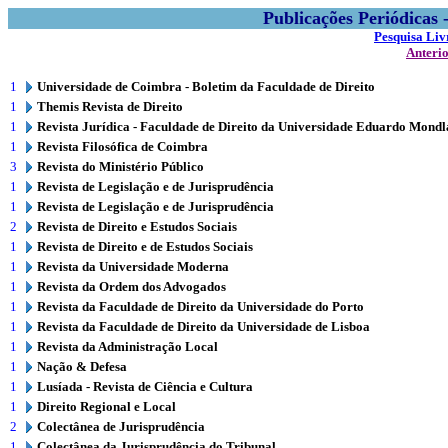
Publicações Periódicas
Pesquisa Liv
Anteri
1
Universidade de Coimbra - Boletim da Faculdade de Direito
1
Themis Revista de Direito
1
Revista Jurídica - Faculdade de Direito da Universidade Eduardo Mond
1
Revista Filosófica de Coimbra
3
Revista do Ministério Público
1
Revista de Legislação e de Jurisprudência
1
Revista de Legislação e de Jurisprudência
2
Revista de Direito e Estudos Sociais
1
Revista de Direito e de Estudos Sociais
1
Revista da Universidade Moderna
1
Revista da Ordem dos Advogados
1
Revista da Faculdade de Direito da Universidade do Porto
1
Revista da Faculdade de Direito da Universidade de Lisboa
1
Revista da Administração Local
1
Nação & Defesa
1
Lusíada - Revista de Ciência e Cultura
1
Direito Regional e Local
2
Colectânea de Jurisprudência
1
Colectânea da Jurisprudência do Tribunal