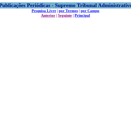
Publicações Periódicas - Supremo Tribunal Administrativ
Pesquisa Livre
|
por Termos
|
por Campo
Anterior
|
Seguinte
|
Principal