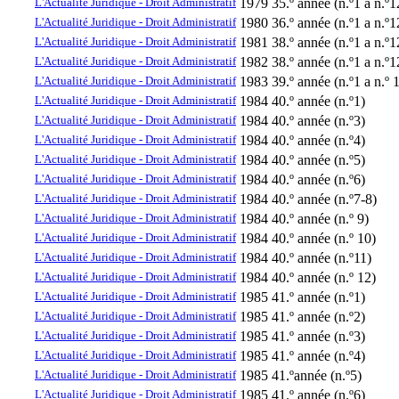
L'Actualité Juridique - Droit Administratif
1979
35.º année (n.º1 a n.º1
L'Actualité Juridique - Droit Administratif
1980
36.º année (n.º1 a n.º1
L'Actualité Juridique - Droit Administratif
1981
38.º année (n.º1 a n.º1
L'Actualité Juridique - Droit Administratif
1982
38.º année (n.º1 a n.º1
L'Actualité Juridique - Droit Administratif
1983
39.º année (n.º1 a n.º 
L'Actualité Juridique - Droit Administratif
1984
40.º année (n.º1)
L'Actualité Juridique - Droit Administratif
1984
40.º année (n.º3)
L'Actualité Juridique - Droit Administratif
1984
40.º année (n.º4)
L'Actualité Juridique - Droit Administratif
1984
40.º année (n.º5)
L'Actualité Juridique - Droit Administratif
1984
40.º année (n.º6)
L'Actualité Juridique - Droit Administratif
1984
40.º année (n.º7-8)
L'Actualité Juridique - Droit Administratif
1984
40.º année (n.º 9)
L'Actualité Juridique - Droit Administratif
1984
40.º année (n.º 10)
L'Actualité Juridique - Droit Administratif
1984
40.º année (n.º11)
L'Actualité Juridique - Droit Administratif
1984
40.º année (n.º 12)
L'Actualité Juridique - Droit Administratif
1985
41.º année (n.º1)
L'Actualité Juridique - Droit Administratif
1985
41.º année (n.º2)
L'Actualité Juridique - Droit Administratif
1985
41.º année (n.º3)
L'Actualité Juridique - Droit Administratif
1985
41.º année (n.º4)
L'Actualité Juridique - Droit Administratif
1985
41.ºannée (n.º5)
L'Actualité Juridique - Droit Administratif
1985
41.º année (n.º6)