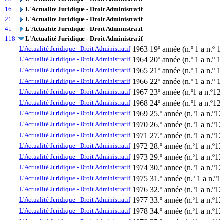
16
L'Actualité Juridique - Droit Administratif
21
L'Actualité Juridique - Droit Administratif
41
L'Actualité Juridique - Droit Administratif
118
L'Actualité Juridique - Droit Administratif
L'Actualité Juridique - Droit Administratif
1963
19º année (n.º 1 a n.º 
L'Actualité Juridique - Droit Administratif
1964
20º année (n.º 1 a n.º 
L'Actualité Juridique - Droit Administratif
1965
21º année (n.º 1 a n.º 
L'Actualité Juridique - Droit Administratif
1966
22º année (n.º 1 a n.º 
L'Actualité Juridique - Droit Administratif
1967
23º année (n.º1 a n.º12
L'Actualité Juridique - Droit Administratif
1968
24º année (n.º1 a n.º12
L'Actualité Juridique - Droit Administratif
1969
25.º année (n.º1 a n.º1
L'Actualité Juridique - Droit Administratif
1970
26.º année (n.º1 a n.º1
L'Actualité Jurídique - Droit Administratif
1971
27.º année (n.º1 a n.º1
L'Actualité Juridique - Droit Administratif
1972
28.º année (n.º1 a n.º1
L'Actualité Juridique - Droit Administratif
1973
29.º année (n.º1 a n.º1
L'Actualité Juridique - Droit Administratif
1974
30.º année (n.º1 a n.º1
L'Actualité Juridique - Droit Administratif
1975
31.º année (n.º 1 a n.º
L'Actualité Juridique - Droit Administratif
1976
32.º année (n.º1 a n.º1
L'Actualité Juridique - Droit Administratif
1977
33.º année (n.º1 a n.º1
L'Actualité Juridique - Droit Administratif
1978
34.º année (n.º1 a n.º1