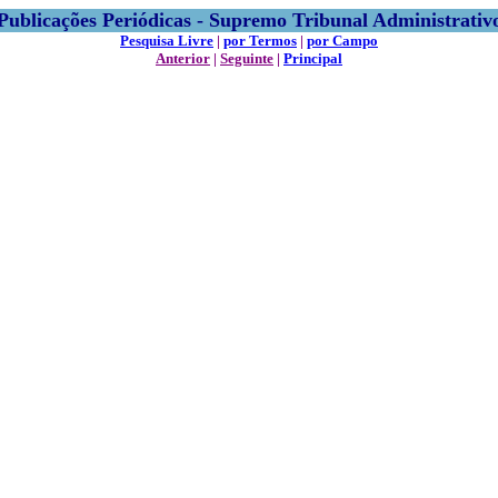
Publicações Periódicas - Supremo Tribunal Administrativ
Pesquisa Livre
|
por Termos
|
por Campo
Anterior
|
Seguinte
|
Principal