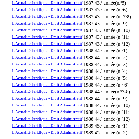
L'Actualité Juridique - Droit Administratif
1987
43.º année(n.º5)
L'Actualité Juridique - Droit Administratif
1987
43.º année (n.º6)
L'Actualité Juridique - Droit Administratif
1987
43.º année (n.º7/8)
L'Actualité Juridique - Droit Administratif
1987
43.º année (n.º9)
L'Actualité Juridique - Droit Administratif
1987
43.º année (n.º10)
L'Actualité Juridique - Droit Administratif
1987
43.º année (n.º11)
L'Actualité Juridique - Droit Administratif
1987
43.º année (n.º12)
L'Actualité Juridique - Droit Administratif
1988
44.º année (n.º1)
L'Actualité Juridique - Droit Administratif
1988
44.º année (n.º2)
L'Actualité Juridique - Droit Administratif
1988
44.º année (n.º3)
L'Actualité Juridique - Droit Administratif
1988
44.º année (n.º4)
L'Actualité Juridique - Droit Administratif
1988
44.º année (n.º5)
L'Actualité Juridique - Droit Administratif
1988
44.º année (n.º 6)
L'Actualité Juridique - Droit Administratif
1988
44.º année(n.º7-8)
L'Actualité Juridique - Droit Administratif
1988
44.º année (n.º9)
L'Actualité Juridique - Droit Administratif
1988
44.º année (n.º10)
L'Actualité Juridique - Droit Administratif
1988
44.º année (n.º11)
L'Actualité Juridique - Droit Administratif
1988
44.º année (n.º12)
L'Actualité Juridique - Droit Administratif
1989
45.º année (n.º1)
L'Actualité Juridique - Droit Administratif
1989
45.º année (n.º2)