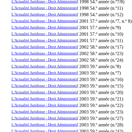
L'Actualité Juridique - Droit Administratif
1998
54.º année (n.º7/8)
L'Actualité Juridique - Droit Administratif
1998
54.º année (n.º11)
L'Actualité Juridique - Droit Administratif
1998
54.º année (n.º12)
L'Actualité Juridique - Droit Administratif
2001
57.º année (n.º7, n.º 8)
L'Actualité Juridique - Droit Administratif
2001
57.º année (n.º9)
L'Actualité Juridique - Droit Administratif
2001
57.º année (n.º10)
L'Actualité Juridique - Droit Administratif
2001
57.º année (n.º11)
L'Actualité Juridique - Droit Administratif
2002
58.º année (n.º17)
L'Actualité Juridique - Droit Administratif
2002
58.º année (n.º23)
L'Actualité Juridique - Droit Administratif
2002
58.º année (n.º24)
L'Actualité Juridique - Droit Administratif
2003
59.º année (n.º8)
L'Actualité Juridique - Droit Administratif
2003
59.º année (n.º7)
L'Actualité Juridique - Droit Administratif
2003
59.º année (n.º16)
L'Actualité Juridique - Droit Administratif
2003
59.º année (n.º15)
L'Actualité Juridique - Droit Administratif
2003
59.º année (n.º20)
L'Actualité Juridique - Droit Administratif
2003
59.º année (n.º21)
L'Actualité Juridique - Droit Administratif
2003
59.º année (n.º22)
L'Actualité Juridique - Droit Administratif
2003
59.º année (n.º23)
L'Actualité Juridique - Droit Administratif
2003
59.º année (n.º27)
L'Actualité Juridique - Droit Administratif
2003
59.º année (n.º28)
L'Actualité Juridique - Droit Administratif
2003
59.º année (n.º42)