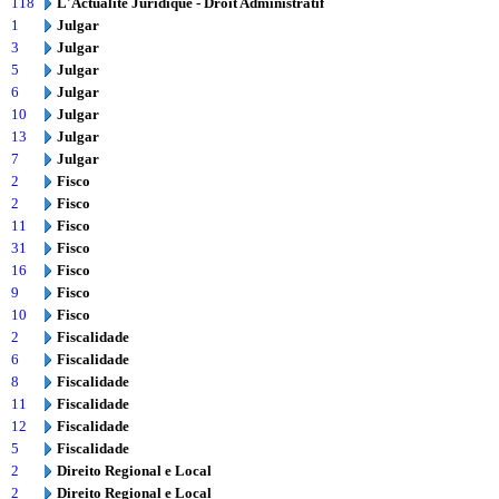
118
L'Actualité Juridique - Droit Administratif
1
Julgar
3
Julgar
5
Julgar
6
Julgar
10
Julgar
13
Julgar
7
Julgar
2
Fisco
2
Fisco
11
Fisco
31
Fisco
16
Fisco
9
Fisco
10
Fisco
2
Fiscalidade
6
Fiscalidade
8
Fiscalidade
11
Fiscalidade
12
Fiscalidade
5
Fiscalidade
2
Direito Regional e Local
2
Direito Regional e Local