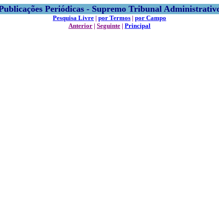
Publicações Periódicas - Supremo Tribunal Administrativ
Pesquisa Livre
|
por Termos
|
por Campo
Anterior
|
Seguinte
|
Principal