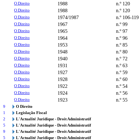
O Direito
1988
n.º 120
O Direito
1988
n.º 120
O Direito
1974/1987
n.º 106-119
O Direito
1967
n.º 99
O Direito
1965
n.º 97
O Direito
1964
n.º 96
O Direito
1953
n.º 85
O Direito
1948
n.º 80
O Direito
1940
n.º 72
O Direito
1931
n.º 63
O Direito
1927
n.º 59
O Direito
1928
n.º 60
O Direito
1922
n.º 54
O Direito
1924
n.º 56
O Direito
1923
n.º 55
9
O Direito
1
Legislação Fiscal
2
L'Actualité Juridique - Droit Administratif
5
L'Actualité Juridique - Droit Administratif
9
L'Actualité Juridique - Droit Administratif
5
L'Actualité Juridique - Droit Administratif