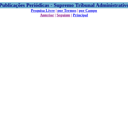
Publicações Periódicas - Supremo Tribunal Administrativ
Pesquisa Livre
|
por Termos
|
por Campo
Anterior
|
Seguinte
|
Principal