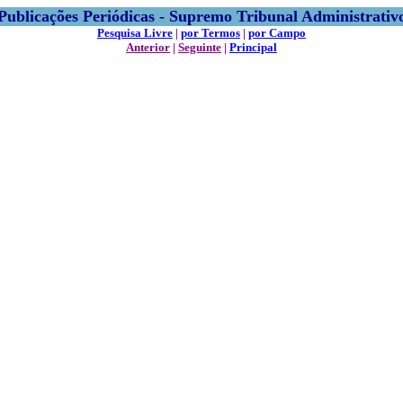
Publicações Periódicas - Supremo Tribunal Administrativ
Pesquisa Livre
|
por Termos
|
por Campo
Anterior
|
Seguinte
|
Principal