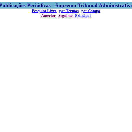
Publicações Periódicas - Supremo Tribunal Administrativ
Pesquisa Livre
|
por Termos
|
por Campo
Anterior
|
Seguinte
|
Principal