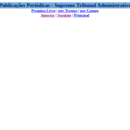
Publicações Periódicas - Supremo Tribunal Administrativ
Pesquisa Livre
|
por Termos
|
por Campo
Anterior
|
Seguinte
|
Principal