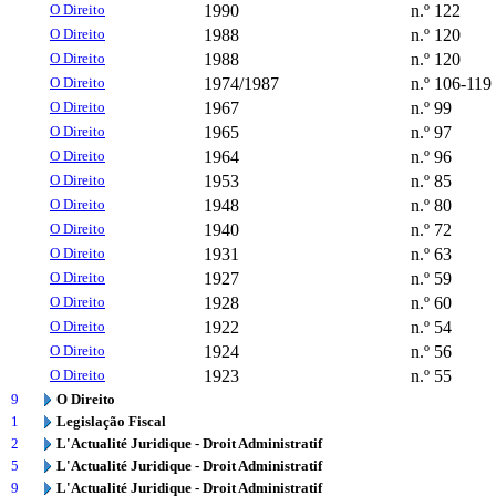
O Direito
1990
n.º 122
O Direito
1988
n.º 120
O Direito
1988
n.º 120
O Direito
1974/1987
n.º 106-119
O Direito
1967
n.º 99
O Direito
1965
n.º 97
O Direito
1964
n.º 96
O Direito
1953
n.º 85
O Direito
1948
n.º 80
O Direito
1940
n.º 72
O Direito
1931
n.º 63
O Direito
1927
n.º 59
O Direito
1928
n.º 60
O Direito
1922
n.º 54
O Direito
1924
n.º 56
O Direito
1923
n.º 55
9
O Direito
1
Legislação Fiscal
2
L'Actualité Juridique - Droit Administratif
5
L'Actualité Juridique - Droit Administratif
9
L'Actualité Juridique - Droit Administratif