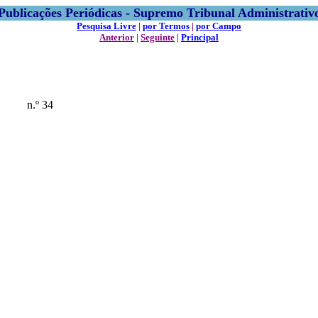
Publicações Periódicas - Supremo Tribunal Administrativ
Pesquisa Livre
|
por Termos
|
por Campo
Anterior
|
Seguinte
|
Principal
n.º 34