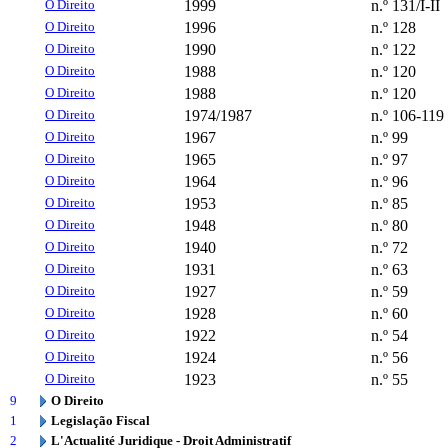
O Direito
1999
n.º 131/I-II
O Direito
1996
n.º 128
O Direito
1990
n.º 122
O Direito
1988
n.º 120
O Direito
1988
n.º 120
O Direito
1974/1987
n.º 106-119
O Direito
1967
n.º 99
O Direito
1965
n.º 97
O Direito
1964
n.º 96
O Direito
1953
n.º 85
O Direito
1948
n.º 80
O Direito
1940
n.º 72
O Direito
1931
n.º 63
O Direito
1927
n.º 59
O Direito
1928
n.º 60
O Direito
1922
n.º 54
O Direito
1924
n.º 56
O Direito
1923
n.º 55
9
O Direito
1
Legislação Fiscal
2
L'Actualité Juridique - Droit Administratif