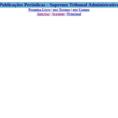
Publicações Periódicas - Supremo Tribunal Administrativ
Pesquisa Livre
|
por Termos
|
por Campo
Anterior
|
Seguinte
|
Principal