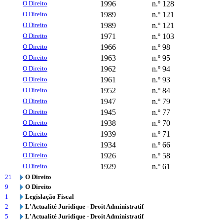
O Direito
1996
n.º 128
O Direito
1989
n.º 121
O Direito
1989
n.º 121
O Direito
1971
n.º 103
O Direito
1966
n.º 98
O Direito
1963
n.º 95
O Direito
1962
n.º 94
O Direito
1961
n.º 93
O Direito
1952
n.º 84
O Direito
1947
n.º 79
O Direito
1945
n.º 77
O Direito
1938
n.º 70
O Direito
1939
n.º 71
O Direito
1934
n.º 66
O Direito
1926
n.º 58
O Direito
1929
n.º 61
21
O Direito
9
O Direito
1
Legislação Fiscal
2
L'Actualité Juridique - Droit Administratif
5
L'Actualité Juridique - Droit Administratif