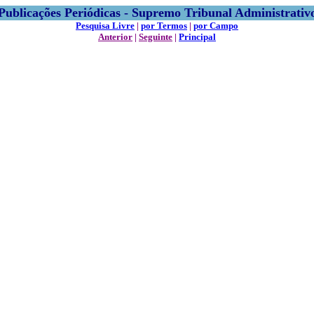
Publicações Periódicas - Supremo Tribunal Administrativ
Pesquisa Livre
|
por Termos
|
por Campo
Anterior
|
Seguinte
|
Principal