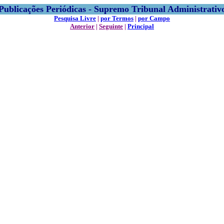
Publicações Periódicas - Supremo Tribunal Administrativ
Pesquisa Livre
|
por Termos
|
por Campo
Anterior
|
Seguinte
|
Principal