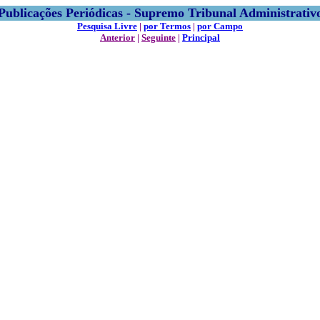
Publicações Periódicas - Supremo Tribunal Administrativ
Pesquisa Livre
|
por Termos
|
por Campo
Anterior
|
Seguinte
|
Principal