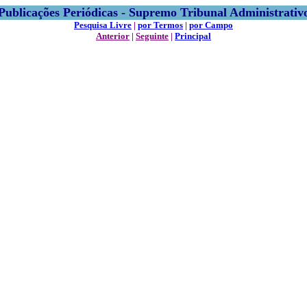
Publicações Periódicas - Supremo Tribunal Administrativ
Pesquisa Livre
|
por Termos
|
por Campo
Anterior
|
Seguinte
|
Principal