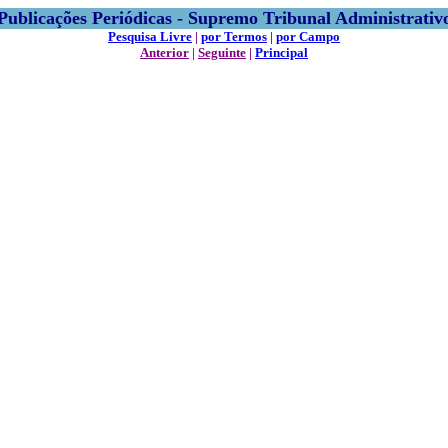
Publicações Periódicas - Supremo Tribunal Administrativ
Pesquisa Livre
|
por Termos
|
por Campo
Anterior
|
Seguinte
|
Principal