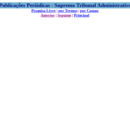
Publicações Periódicas - Supremo Tribunal Administrativ
Pesquisa Livre
|
por Termos
|
por Campo
Anterior
|
Seguinte
|
Principal