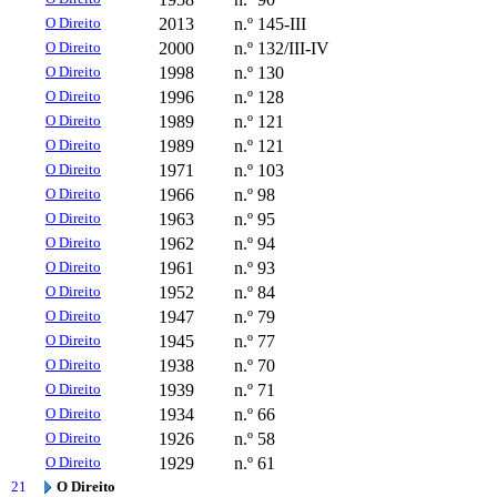
O Direito
2013
n.º 145-III
O Direito
2000
n.º 132/III-IV
O Direito
1998
n.º 130
O Direito
1996
n.º 128
O Direito
1989
n.º 121
O Direito
1989
n.º 121
O Direito
1971
n.º 103
O Direito
1966
n.º 98
O Direito
1963
n.º 95
O Direito
1962
n.º 94
O Direito
1961
n.º 93
O Direito
1952
n.º 84
O Direito
1947
n.º 79
O Direito
1945
n.º 77
O Direito
1938
n.º 70
O Direito
1939
n.º 71
O Direito
1934
n.º 66
O Direito
1926
n.º 58
O Direito
1929
n.º 61
21
O Direito