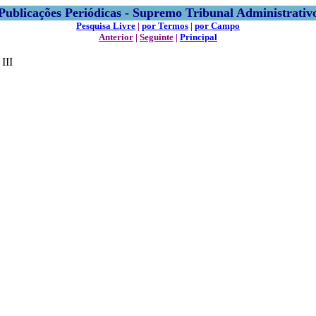
Publicações Periódicas - Supremo Tribunal Administrativ
Pesquisa Livre
|
por Termos
|
por Campo
Anterior
|
Seguinte
|
Principal
 III