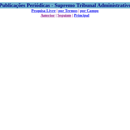
Publicações Periódicas - Supremo Tribunal Administrativ
Pesquisa Livre
|
por Termos
|
por Campo
Anterior
|
Seguinte
|
Principal