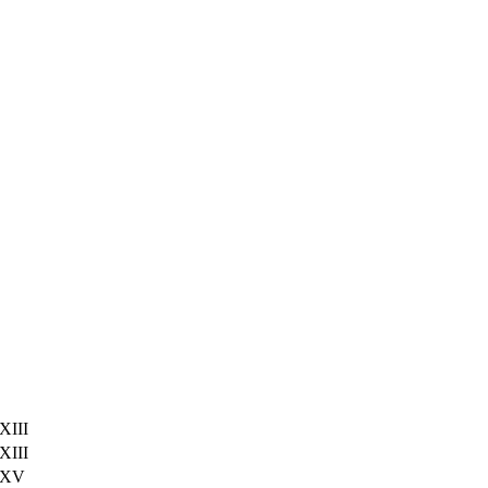
XIII
XIII
 XV