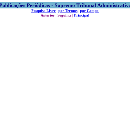
Publicações Periódicas - Supremo Tribunal Administrativ
Pesquisa Livre
|
por Termos
|
por Campo
Anterior
|
Seguinte
|
Principal