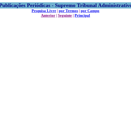
Publicações Periódicas - Supremo Tribunal Administrativ
Pesquisa Livre
|
por Termos
|
por Campo
Anterior
|
Seguinte
|
Principal