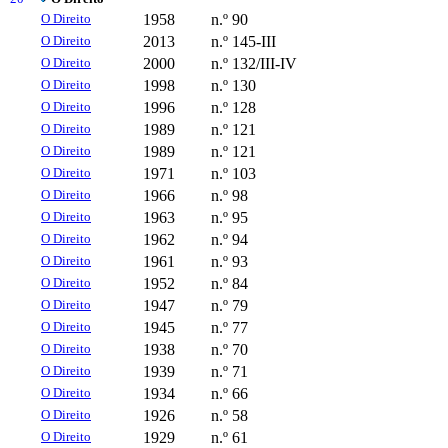
O Direito
1958
n.º 90
O Direito
2013
n.º 145-III
O Direito
2000
n.º 132/III-IV
O Direito
1998
n.º 130
O Direito
1996
n.º 128
O Direito
1989
n.º 121
O Direito
1989
n.º 121
O Direito
1971
n.º 103
O Direito
1966
n.º 98
O Direito
1963
n.º 95
O Direito
1962
n.º 94
O Direito
1961
n.º 93
O Direito
1952
n.º 84
O Direito
1947
n.º 79
O Direito
1945
n.º 77
O Direito
1938
n.º 70
O Direito
1939
n.º 71
O Direito
1934
n.º 66
O Direito
1926
n.º 58
O Direito
1929
n.º 61