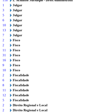
118
L'Actualité Juridique - Droit Administratif
1
Julgar
3
Julgar
5
Julgar
6
Julgar
10
Julgar
13
Julgar
7
Julgar
2
Fisco
2
Fisco
11
Fisco
31
Fisco
16
Fisco
9
Fisco
10
Fisco
2
Fiscalidade
6
Fiscalidade
8
Fiscalidade
11
Fiscalidade
12
Fiscalidade
5
Fiscalidade
2
Direito Regional e Local
2
Direito Regional e Local