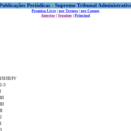
Publicações Periódicas - Supremo Tribunal Administrativ
Pesquisa Livre
|
por Termos
|
por Campo
Anterior
|
Seguinte
|
Principal
I/II/III/IV
 2-3
I
III
III
II
 2
 1
 3