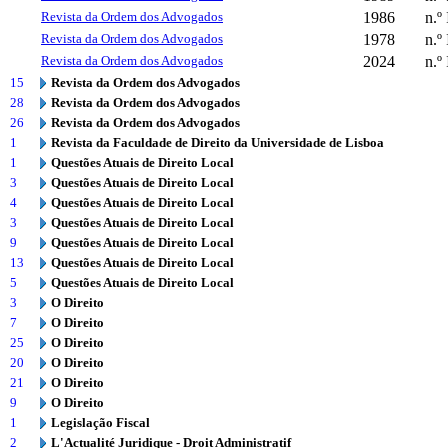
Revista da Ordem dos Advogados
1986
n.º 
Revista da Ordem dos Advogados
1978
n.º 
Revista da Ordem dos Advogados
2024
n.º 
15
Revista da Ordem dos Advogados
28
Revista da Ordem dos Advogados
26
Revista da Ordem dos Advogados
1
Revista da Faculdade de Direito da Universidade de Lisboa
1
Questões Atuais de Direito Local
3
Questões Atuais de Direito Local
4
Questões Atuais de Direito Local
3
Questões Atuais de Direito Local
9
Questões Atuais de Direito Local
13
Questões Atuais de Direito Local
5
Questões Atuais de Direito Local
3
O Direito
7
O Direito
25
O Direito
20
O Direito
21
O Direito
9
O Direito
1
Legislação Fiscal
2
L'Actualité Juridique - Droit Administratif