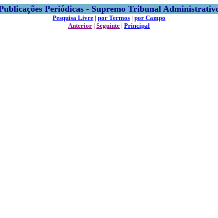
Publicações Periódicas - Supremo Tribunal Administrativ
Pesquisa Livre
|
por Termos
|
por Campo
Anterior
|
Seguinte
|
Principal