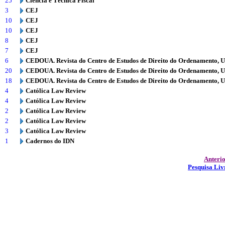
25
Ciência e Técnica Fiscal
3
CEJ
10
CEJ
10
CEJ
8
CEJ
7
CEJ
6
CEDOUA. Revista do Centro de Estudos de Direito do Ordenamento, 
20
CEDOUA. Revista do Centro de Estudos de Direito do Ordenamento, 
18
CEDOUA. Revista do Centro de Estudos de Direito do Ordenamento, 
4
Católica Law Review
4
Católica Law Review
2
Católica Law Review
2
Católica Law Review
3
Católica Law Review
1
Cadernos do IDN
Anteri
Pesquisa Liv