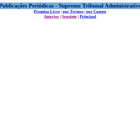
Publicações Periódicas - Supremo Tribunal Administrativ
Pesquisa Livre
|
por Termos
|
por Campo
Anterior
|
Seguinte
|
Principal