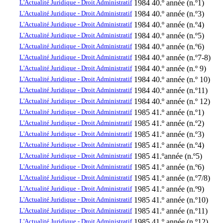
L'Actualité Juridique - Droit Administratif
1984
40.º année (n.º1)
L'Actualité Juridique - Droit Administratif
1984
40.º année (n.º3)
L'Actualité Juridique - Droit Administratif
1984
40.º année (n.º4)
L'Actualité Juridique - Droit Administratif
1984
40.º année (n.º5)
L'Actualité Juridique - Droit Administratif
1984
40.º année (n.º6)
L'Actualité Juridique - Droit Administratif
1984
40.º année (n.º7-8)
L'Actualité Juridique - Droit Administratif
1984
40.º année (n.º 9)
L'Actualité Juridique - Droit Administratif
1984
40.º année (n.º 10)
L'Actualité Juridique - Droit Administratif
1984
40.º année (n.º11)
L'Actualité Juridique - Droit Administratif
1984
40.º année (n.º 12)
L'Actualité Juridique - Droit Administratif
1985
41.º année (n.º1)
L'Actualité Juridique - Droit Administratif
1985
41.º année (n.º2)
L'Actualité Juridique - Droit Administratif
1985
41.º année (n.º3)
L'Actualité Juridique - Droit Administratif
1985
41.º année (n.º4)
L'Actualité Juridique - Droit Administratif
1985
41.ºannée (n.º5)
L'Actualité Juridique - Droit Administratif
1985
41.º année (n.º6)
L'Actualité Juridique - Droit Administratif
1985
41.º année (n.º7/8)
L'Actualité Juridique - Droit Administratif
1985
41.º année (n.º9)
L'Actualité Juridique - Droit Administratif
1985
41.º année (n.º10)
L'Actualité Juridique - Droit Administratif
1985
41.º année (n.º11)
L'Actualité Juridique - Droit Administratif
1985
41.º année (n.º12)