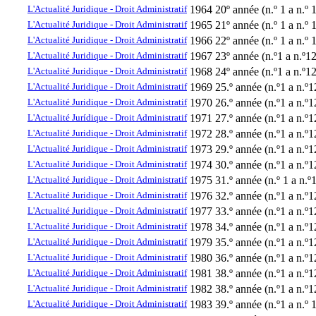
L'Actualité Juridique - Droit Administratif
1964
20º année (n.º 1 a n.º 
L'Actualité Juridique - Droit Administratif
1965
21º année (n.º 1 a n.º 
L'Actualité Juridique - Droit Administratif
1966
22º année (n.º 1 a n.º 
L'Actualité Juridique - Droit Administratif
1967
23º année (n.º1 a n.º12
L'Actualité Juridique - Droit Administratif
1968
24º année (n.º1 a n.º12
L'Actualité Juridique - Droit Administratif
1969
25.º année (n.º1 a n.º1
L'Actualité Juridique - Droit Administratif
1970
26.º année (n.º1 a n.º1
L'Actualité Jurídique - Droit Administratif
1971
27.º année (n.º1 a n.º1
L'Actualité Juridique - Droit Administratif
1972
28.º année (n.º1 a n.º1
L'Actualité Juridique - Droit Administratif
1973
29.º année (n.º1 a n.º1
L'Actualité Juridique - Droit Administratif
1974
30.º année (n.º1 a n.º1
L'Actualité Juridique - Droit Administratif
1975
31.º année (n.º 1 a n.º
L'Actualité Juridique - Droit Administratif
1976
32.º année (n.º1 a n.º1
L'Actualité Juridique - Droit Administratif
1977
33.º année (n.º1 a n.º1
L'Actualité Juridique - Droit Administratif
1978
34.º année (n.º1 a n.º1
L'Actualité Juridique - Droit Administratif
1979
35.º année (n.º1 a n.º1
L'Actualité Juridique - Droit Administratif
1980
36.º année (n.º1 a n.º1
L'Actualité Juridique - Droit Administratif
1981
38.º année (n.º1 a n.º1
L'Actualité Juridique - Droit Administratif
1982
38.º année (n.º1 a n.º1
L'Actualité Juridique - Droit Administratif
1983
39.º année (n.º1 a n.º 