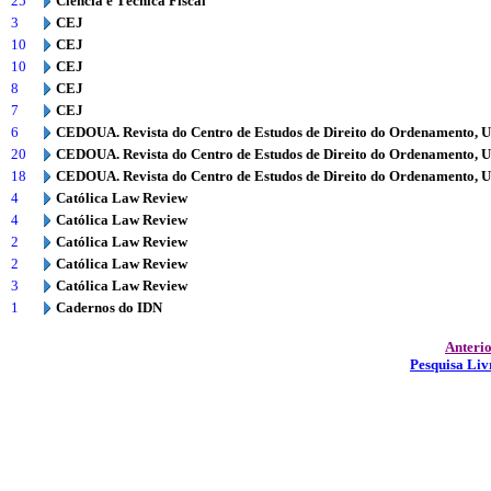
25
Ciência e Técnica Fiscal
3
CEJ
10
CEJ
10
CEJ
8
CEJ
7
CEJ
6
CEDOUA. Revista do Centro de Estudos de Direito do Ordenamento, 
20
CEDOUA. Revista do Centro de Estudos de Direito do Ordenamento, 
18
CEDOUA. Revista do Centro de Estudos de Direito do Ordenamento, 
4
Católica Law Review
4
Católica Law Review
2
Católica Law Review
2
Católica Law Review
3
Católica Law Review
1
Cadernos do IDN
Anteri
Pesquisa Liv