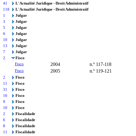
41
L'Actualité Juridique - Droit Administratif
118
L'Actualité Juridique - Droit Administratif
1
Julgar
3
Julgar
5
Julgar
6
Julgar
10
Julgar
13
Julgar
7
Julgar
2
Fisco
Fisco
2004
n.º 117-118
Fisco
2005
n.º 119-121
2
Fisco
11
Fisco
31
Fisco
16
Fisco
9
Fisco
10
Fisco
2
Fiscalidade
6
Fiscalidade
8
Fiscalidade
11
Fiscalidade