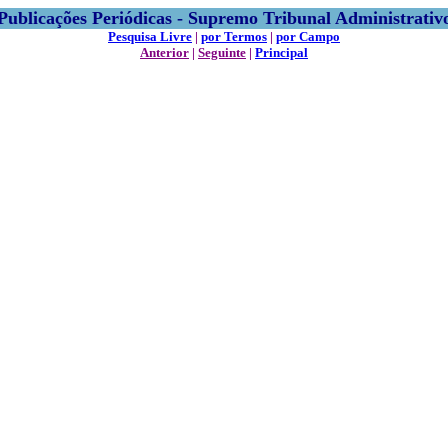
Publicações Periódicas - Supremo Tribunal Administrativ
Pesquisa Livre
|
por Termos
|
por Campo
Anterior
|
Seguinte
|
Principal