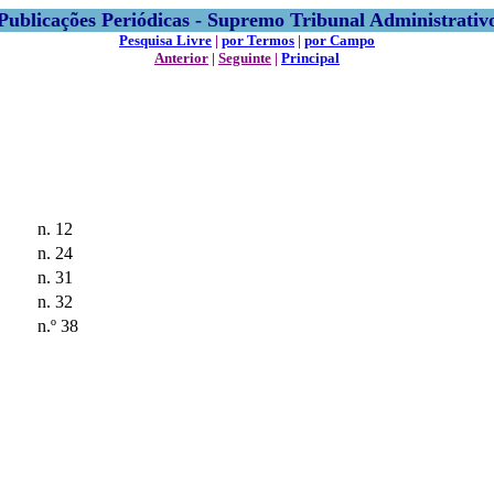
Publicações Periódicas - Supremo Tribunal Administrativ
Pesquisa Livre
|
por Termos
|
por Campo
Anterior
|
Seguinte
|
Principal
n. 12
n. 24
n. 31
n. 32
n.º 38