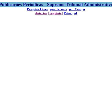
Publicações Periódicas - Supremo Tribunal Administrativ
Pesquisa Livre
|
por Termos
|
por Campo
Anterior
|
Seguinte
|
Principal