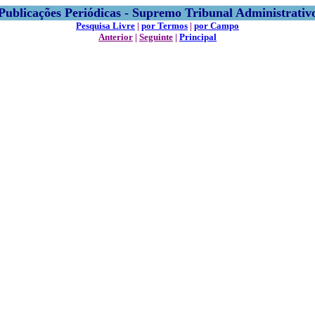
Publicações Periódicas - Supremo Tribunal Administrativ
Pesquisa Livre
|
por Termos
|
por Campo
Anterior
|
Seguinte
|
Principal