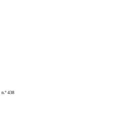
n.º 438