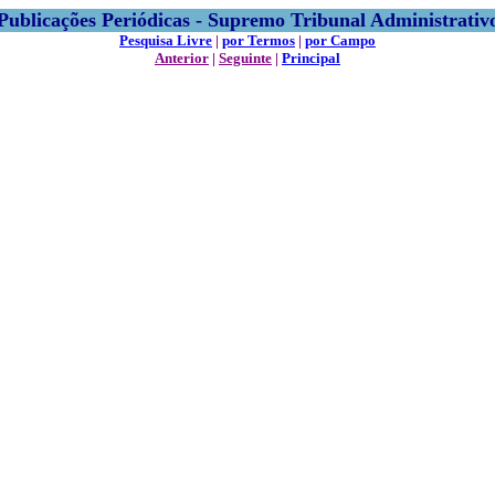
Publicações Periódicas - Supremo Tribunal Administrativ
Pesquisa Livre
|
por Termos
|
por Campo
Anterior
|
Seguinte
|
Principal