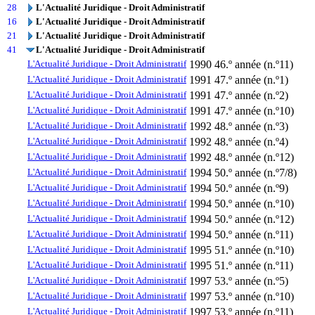
28
L'Actualité Juridique - Droit Administratif
16
L'Actualité Juridique - Droit Administratif
21
L'Actualité Juridique - Droit Administratif
41
L'Actualité Juridique - Droit Administratif
L'Actualité Juridique - Droit Administratif
1990
46.º année (n.º11)
L'Actualité Juridique - Droit Administratif
1991
47.º année (n.º1)
L'Actualité Juridique - Droit Administratif
1991
47.º année (n.º2)
L'Actualité Juridique - Droit Administratif
1991
47.º année (n.º10)
L'Actualité Juridique - Droit Administratif
1992
48.º année (n.º3)
L'Actualité Juridique - Droit Administratif
1992
48.º année (n.º4)
L'Actualité Juridique - Droit Administratif
1992
48.º année (n.º12)
L'Actualité Juridique - Droit Administratif
1994
50.º année (n.º7/8)
L'Actualité Juridique - Droit Administratif
1994
50.º année (n.º9)
L'Actualité Juridique - Droit Administratif
1994
50.º année (n.º10)
L'Actualité Juridique - Droit Administratif
1994
50.º année (n.º12)
L'Actualité Juridique - Droit Administratif
1994
50.º année (n.º11)
L'Actualité Juridique - Droit Administratif
1995
51.º année (n.º10)
L'Actualité Juridique - Droit Administratif
1995
51.º année (n.º11)
L'Actualité Juridique - Droit Administratif
1997
53.º année (n.º5)
L'Actualité Juridique - Droit Administratif
1997
53.º année (n.º10)
L'Actualité Juridique - Droit Administratif
1997
53.º année (n.º11)