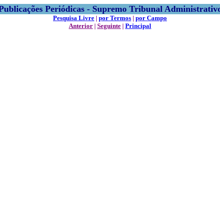
Publicações Periódicas - Supremo Tribunal Administrativ
Pesquisa Livre
|
por Termos
|
por Campo
Anterior
|
Seguinte
|
Principal