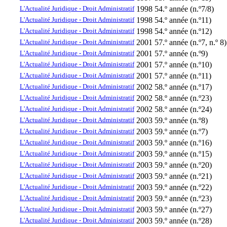
L'Actualité Juridique - Droit Administratif
1998
54.º année (n.º7/8)
L'Actualité Juridique - Droit Administratif
1998
54.º année (n.º11)
L'Actualité Juridique - Droit Administratif
1998
54.º année (n.º12)
L'Actualité Juridique - Droit Administratif
2001
57.º année (n.º7, n.º 8)
L'Actualité Juridique - Droit Administratif
2001
57.º année (n.º9)
L'Actualité Juridique - Droit Administratif
2001
57.º année (n.º10)
L'Actualité Juridique - Droit Administratif
2001
57.º année (n.º11)
L'Actualité Juridique - Droit Administratif
2002
58.º année (n.º17)
L'Actualité Juridique - Droit Administratif
2002
58.º année (n.º23)
L'Actualité Juridique - Droit Administratif
2002
58.º année (n.º24)
L'Actualité Juridique - Droit Administratif
2003
59.º année (n.º8)
L'Actualité Juridique - Droit Administratif
2003
59.º année (n.º7)
L'Actualité Juridique - Droit Administratif
2003
59.º année (n.º16)
L'Actualité Juridique - Droit Administratif
2003
59.º année (n.º15)
L'Actualité Juridique - Droit Administratif
2003
59.º année (n.º20)
L'Actualité Juridique - Droit Administratif
2003
59.º année (n.º21)
L'Actualité Juridique - Droit Administratif
2003
59.º année (n.º22)
L'Actualité Juridique - Droit Administratif
2003
59.º année (n.º23)
L'Actualité Juridique - Droit Administratif
2003
59.º année (n.º27)
L'Actualité Juridique - Droit Administratif
2003
59.º année (n.º28)