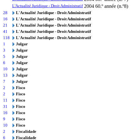
L'Actualité Juridique - Droit Administratif
2004
60.º année (n.º8)
28
L'Actualité Juridique - Droit Administratif
16
L'Actualité Juridique - Droit Administratif
21
L'Actualité Juridique - Droit Administratif
41
L'Actualité Juridique - Droit Administratif
118
L'Actualité Juridique - Droit Administratif
1
Julgar
3
Julgar
5
Julgar
6
Julgar
10
Julgar
13
Julgar
7
Julgar
2
Fisco
2
Fisco
11
Fisco
31
Fisco
16
Fisco
9
Fisco
10
Fisco
2
Fiscalidade
6
Fiscalidade