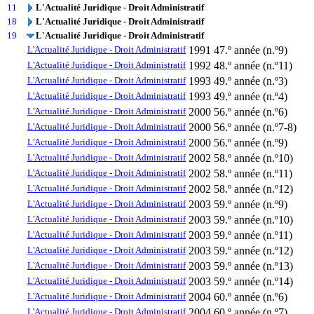
11
L'Actualité Juridique - Droit Administratif
18
L'Actualité Juridique - Droit Administratif
19
L'Actualité Juridique - Droit Administratif
L'Actualité Juridique - Droit Administratif
1991
47.º année (n.º9)
L'Actualité Juridique - Droit Administratif
1992
48.º année (n.º11)
L'Actualité Juridique - Droit Administratif
1993
49.º année (n.º3)
L'Actualité Juridique - Droit Administratif
1993
49.º année (n.º4)
L'Actualité Juridique - Droit Administratif
2000
56.º année (n.º6)
L'Actualité Juridique - Droit Administratif
2000
56.º année (n.º7-8)
L'Actualité Juridique - Droit Administratif
2000
56.º année (n.º9)
L'Actualité Juridique - Droit Administratif
2002
58.º année (n.º10)
L'Actualité Juridique - Droit Administratif
2002
58.º année (n.º11)
L'Actualité Juridique - Droit Administratif
2002
58.º année (n.º12)
L'Actualité Juridique - Droit Administratif
2003
59.º année (n.º9)
L'Actualité Juridique - Droit Administratif
2003
59.º année (n.º10)
L'Actualité Juridique - Droit Administratif
2003
59.º année (n.º11)
L'Actualité Juridique - Droit Administratif
2003
59.º année (n.º12)
L'Actualité Juridique - Droit Administratif
2003
59.º année (n.º13)
L'Actualité Juridique - Droit Administratif
2003
59.º année (n.º14)
L'Actualité Juridique - Droit Administratif
2004
60.º année (n.º6)
L'Actualité Juridique - Droit Administratif
2004
60.º année (n.º7)