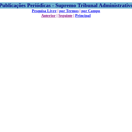
Publicações Periódicas - Supremo Tribunal Administrativ
Pesquisa Livre
|
por Termos
|
por Campo
Anterior
|
Seguinte
|
Principal