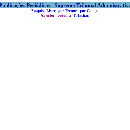
Publicações Periódicas - Supremo Tribunal Administrativ
Pesquisa Livre
|
por Termos
|
por Campo
Anterior
|
Seguinte
|
Principal