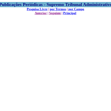
Publicações Periódicas - Supremo Tribunal Administrativ
Pesquisa Livre
|
por Termos
|
por Campo
Anterior
|
Seguinte
|
Principal