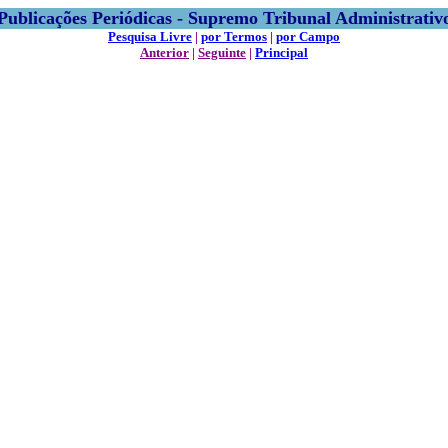
Publicações Periódicas - Supremo Tribunal Administrativ
Pesquisa Livre
|
por Termos
|
por Campo
Anterior
|
Seguinte
|
Principal