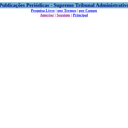
Publicações Periódicas - Supremo Tribunal Administrativ
Pesquisa Livre
|
por Termos
|
por Campo
Anterior
|
Seguinte
|
Principal