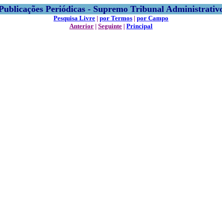
Publicações Periódicas - Supremo Tribunal Administrativ
Pesquisa Livre
|
por Termos
|
por Campo
Anterior
|
Seguinte
|
Principal